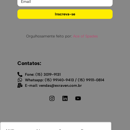
Inscreva-se
Orgulhosamente feito por:
Ace of Spades
Contatos:
Fone: (15) 3019-9131
Whatsapp: (15) 99140-9413 / (15) 99111-0814
E-mail: vendas@exraven.com.br
Endereço: