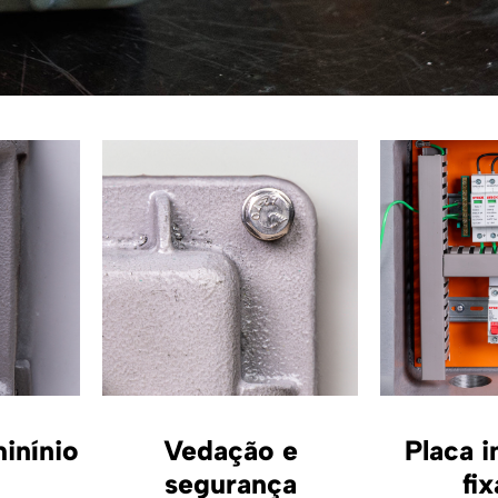
inínio
Placa i
Vedação e
o
fi
segurança