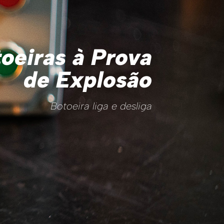
oeiras à Prova
de Explosão
Botoeira liga e desliga