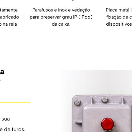
etamente
Placa metáli
Parafusos e inox e vedação
fabricado
fixação de
para preservar grau IP (IP66)
 na reia
dispositivo
da caixa.
da
o
 sua
 de furos.