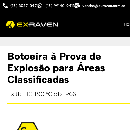
(15) 3037-0471
(15) 99140-9413
vendas@exraven.com.br
HO
Botoeira à Prova de
Explosão para Áreas
Classificadas
Ex tb IIIC T90 °C db IP66