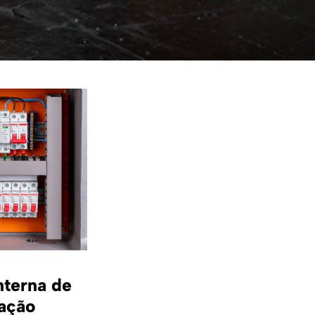
nterna de
xação