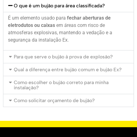
O que é um bujão para área classificada?
É um elemento usado para
fechar aberturas de
eletrodutos ou caixas
em áreas com risco de
atmosferas explosivas, mantendo a vedação e a
segurança da instalação Ex.
Para que serve o bujão à prova de explosão?
Qual a diferença entre bujão comum e bujão Ex?
Como escolher o bujão correto para minha
instalação?
Como solicitar orçamento de bujão?