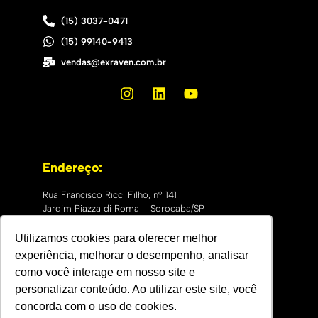
(15) 3037-0471
(15) 99140-9413
vendas@exraven.com.br
Endereço:
Rua Francisco Ricci Filho, nº 141
Jardim Piazza di Roma – Sorocaba/SP
CEP: 18051-735
Utilizamos cookies para oferecer melhor
experiência, melhorar o desempenho, analisar
como você interage em nosso site e
personalizar conteúdo. Ao utilizar este site, você
concorda com o uso de cookies.