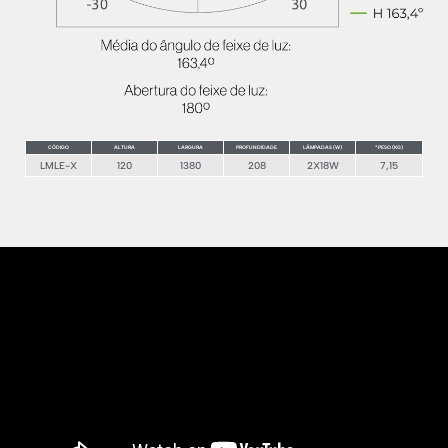
CÓDIGO
ALTURA
LARGURA
PROFUNDIDADE
LÁMPADAS (W)
* PESO (KG)
LMLE-X
120
1380
208
2X18W
7,15