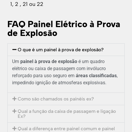
1, 2 , 21 ou 22
FAQ Painel Elétrico à Prova
de Explosão
O que é um painel à prova de explosão?
Um
painel à prova de explosão
é um quadro
elétrico ou caixa de passagem com invólucro
reforçado para uso seguro em
áreas classificadas
,
impedindo ignição de atmosferas explosivas.
Como são chamados os painéis ex?
Qual a função da caixa de passagem e ligação
Ex?
Qual a diferença entre painel comum e painel